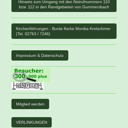
Hinweis zum Umgang mit den Notrufnummern 110
bzw. 112 in den Randgebieten von Gummersbach
Kirchenführungen - Bunte Kerke Monika Kretschmer
(Tel. 02763 / 7246)
Impressum & Datenschutz
Mitglied werden
VERLINKUNGEN